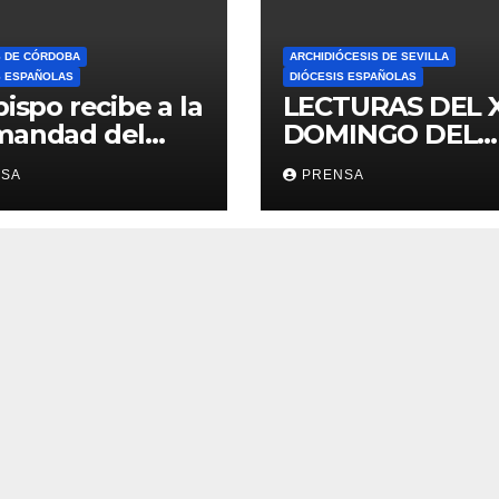
S DE CÓRDOBA
ARCHIDIÓCESIS DE SEVILLA
S ESPAÑOLAS
DIÓCESIS ESPAÑOLAS
bispo recibe a la
LECTURAS DEL 
mandad del
DOMINGO DEL
ario
TIEMPO
NSA
PRENSA
ORDINARIO (A)