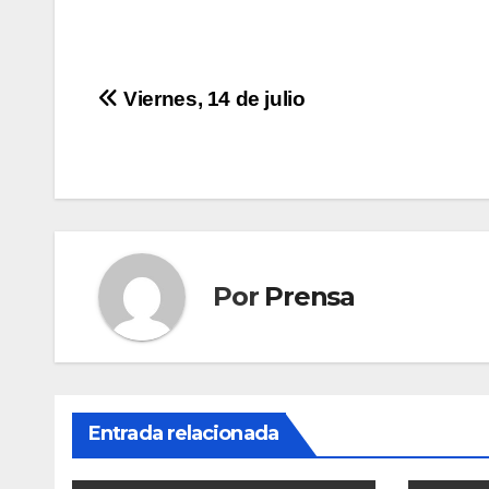
Navegación
Viernes, 14 de julio
de
entradas
Por
Prensa
Entrada relacionada