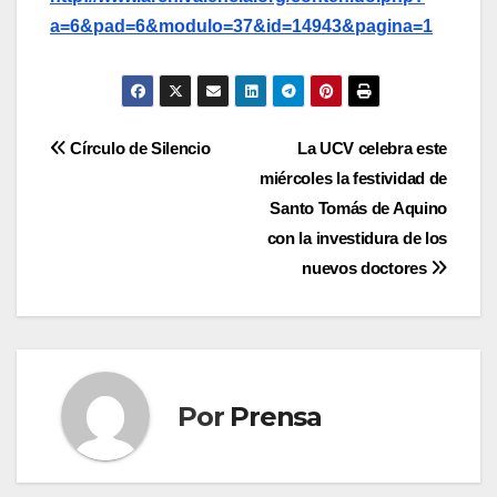
a=6&pad=6&modulo=37&id=14943&pagina=1
Navegación
Círculo de Silencio
La UCV celebra este
miércoles la festividad de
de
Santo Tomás de Aquino
entradas
con la investidura de los
nuevos doctores
Por
Prensa