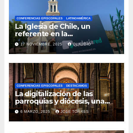
CONFERENCIAS EPISCOPALES
LATINOAMÉRICA
La Iglesia de Chile, un
referente en la
transformación digital
17 NOVIEMBRE, 2025
CLAUDIO
gracias a Ecclesiared
N
O
H
A
CONFERENCIAS EPISCOPALES
DESTACAMOS
Y
La digitalización de las
C
parroquias y diócesis, una
realidad ya para el futuro de
O
6 MARZO, 2025
JOSE TORRES
la Iglesia
M
N
E
O