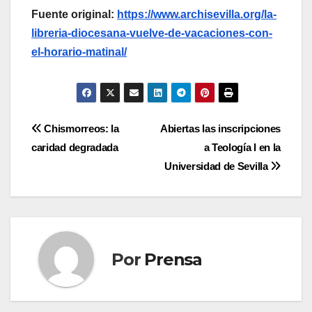
Fuente original:
https://www.archisevilla.org/la-
libreria-diocesana-vuelve-de-vacaciones-con-
el-horario-matinal/
Navegación
Chismorreos: la
Abiertas las inscripciones
caridad degradada
a Teología I en la
de
Universidad de Sevilla
entradas
Por
Prensa