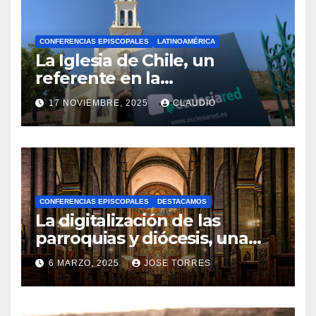
CONFERENCIAS EPISCOPALES
LATINOAMÉRICA
La Iglesia de Chile, un
referente en la
transformación digital
17 NOVIEMBRE, 2025
CLAUDIO
gracias a Ecclesiared
N
O
H
A
CONFERENCIAS EPISCOPALES
DESTACAMOS
Y
La digitalización de las
C
parroquias y diócesis, una
realidad ya para el futuro de
O
6 MARZO, 2025
JOSE TORRES
la Iglesia
M
N
E
O
N