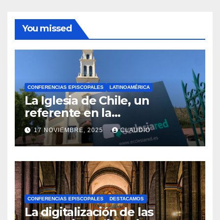
You missed
CONFERENCIAS EPISCOPALES
LATINOAMÉRICA
La Iglesia de Chile, un
referente en la
transformación digital
17 NOVIEMBRE, 2025
CLAUDIO
gracias a Ecclesiared
N
O
H
A
CONFERENCIAS EPISCOPALES
DESTACAMOS
Y
La digitalización de las
C