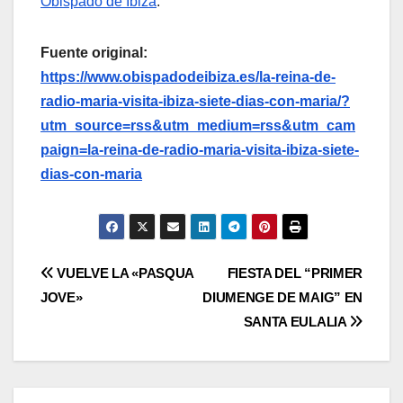
Obispado de Ibiza
.
Fuente original:
https://www.obispadodeibiza.es/la-reina-de-
radio-maria-visita-ibiza-siete-dias-con-maria/?
utm_source=rss&utm_medium=rss&utm_cam
paign=la-reina-de-radio-maria-visita-ibiza-siete-
dias-con-maria
Navegación
VUELVE LA «PASQUA
FIESTA DEL “PRIMER
JOVE»
DIUMENGE DE MAIG” EN
de
SANTA EULALIA
entradas