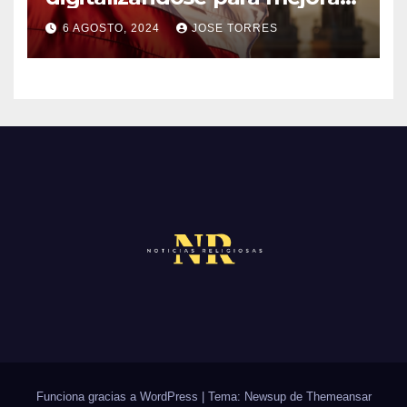
el servicio a sus fieles
O
O
6 AGOSTO, 2024
JOSE TORRES
M
S
N
E
O
N
H
T
A
A
Y
R
C
I
O
O
M
S
E
N
T
A
R
Funciona gracias a WordPress
|
Tema: Newsup de
Themeansar