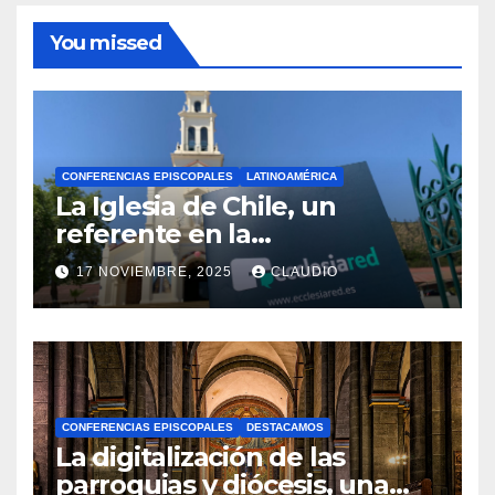
You missed
CONFERENCIAS EPISCOPALES
LATINOAMÉRICA
La Iglesia de Chile, un
referente en la
transformación digital
17 NOVIEMBRE, 2025
CLAUDIO
gracias a Ecclesiared
N
O
H
A
CONFERENCIAS EPISCOPALES
DESTACAMOS
Y
La digitalización de las
C
parroquias y diócesis, una