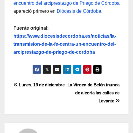
encuentro del arciprestazgo de Priego de Córdoba
apareció primero en
Diócesis de Córdoba
.
Fuente original:
https://www.diocesisdecordoba.es/noticias/la-
transmision-de-la-fe-centra-un-encuentro-del-
arciprestazgo-de-priego-de-cordoba
Navegación
Lunes, 19 de diciembre
La Virgen de Belén inunda
de alegría las calles de
de
Levante
entradas