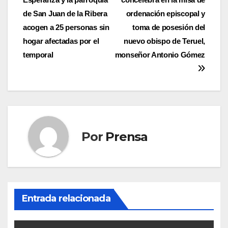
de
de San Juan de la Ribera
ordenación episcopal y
entradas
acogen a 25 personas sin
toma de posesión del
hogar afectadas por el
nuevo obispo de Teruel,
temporal
monseñor Antonio Gómez
Por
Prensa
Entrada relacionada