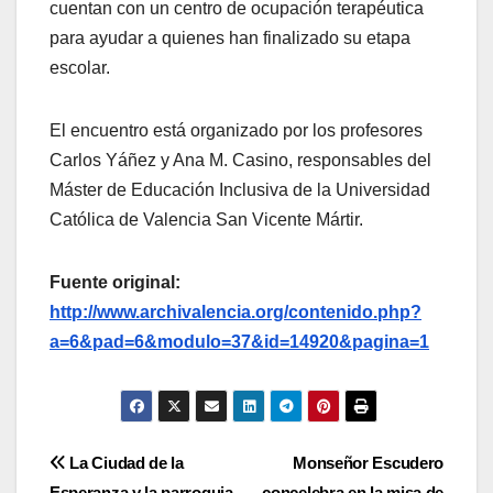
cuentan con un centro de ocupación terapéutica
para ayudar a quienes han finalizado su etapa
escolar.
El encuentro está organizado por los profesores
Carlos Yáñez y Ana M. Casino, responsables del
Máster de Educación Inclusiva de la Universidad
Católica de Valencia San Vicente Mártir.
Fuente original:
http://www.archivalencia.org/contenido.php?
a=6&pad=6&modulo=37&id=14920&pagina=1
Navegación
La Ciudad de la
Monseñor Escudero
Esperanza y la parroquia
concelebra en la misa de