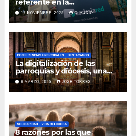
referente en la
transformación digital
17 NOVIEMBRE, 2025
CLAUDIO
gracias a Ecclesiared
N
O
H
A
CONFERENCIAS EPISCOPALES
DESTACAMOS
Y
La digitalización de las
C
parroquias y diócesis, una
realidad ya para el futuro de
O
6 MARZO, 2025
JOSE TORRES
la Iglesia
M
N
E
O
N
H
T
A
A
SOLIDARIDAD
VIDA RELIGIOSA
Y
8 razones por las que
R