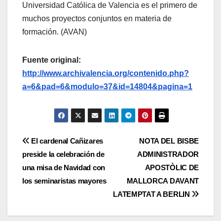
Universidad Católica de Valencia es el primero de
muchos proyectos conjuntos en materia de
formación. (AVAN)
Fuente original:
http://www.archivalencia.org/contenido.php?
a=6&pad=6&modulo=37&id=14804&pagina=1
Navegación
El cardenal Cañizares
NOTA DEL BISBE
preside la celebración de
ADMINISTRADOR
de
una misa de Navidad con
APOSTÒLIC DE
entradas
los seminaristas mayores
MALLORCA DAVANT
LATEMPTAT A BERLIN