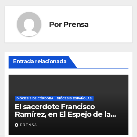
Por
Prensa
Entrada relacionada
DIÓCESIS DE CÓRDOBA
DIÓCESIS ESPAÑOLAS
El sacerdote Francisco
Ramírez, en El Espejo de la
Iglesia
PRENSA