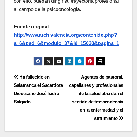
con ello, puedan dirigir su trayectoria profesional
al campo de la psicooncología.
Fuente original:
http://www.archivalencia.org/contenido.php?
a=6&pad=6&modulo=37&id=15030&pagina=1
Navegación
Ha fallecido en
Agentes de pastoral,
Salamanca el Sacerdote
capellanes y profesionales
de
Diocesano José Isidro
de la salud abordan el
entradas
Salgado
sentido de trascendencia
en la enfermedad y el
sufrimiento