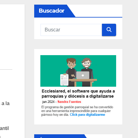
Buscador
 a la
antil
a