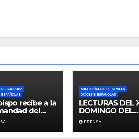
S DE CÓRDOBA
ARCHIDIÓCESIS DE SEVILLA
S ESPAÑOLAS
DIÓCESIS ESPAÑOLAS
bispo recibe a la
LECTURAS DEL 
mandad del
DOMINGO DEL
ario
TIEMPO
NSA
PRENSA
ORDINARIO (A)