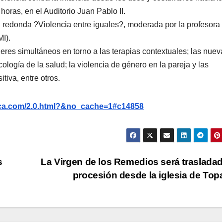
horas, en el Auditorio Juan Pablo II.
a redonda ?Violencia entre iguales?, moderada por la profesora
I).
lleres simultáneos en torno a las terapias contextuales; las nue
cología de la salud; la violencia de género en la pareja y las
tiva, entre otros.
nca.com/2.0.html?&no_cache=1#c14858
s
La Virgen de los Remedios será traslada
procesión desde la iglesia de To