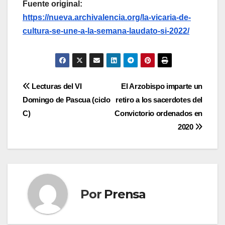
Fuente original:
https://nueva.archivalencia.org/la-vicaria-de-
cultura-se-une-a-la-semana-laudato-si-2022/
Navegación
Lecturas del VI
El Arzobispo imparte un
Domingo de Pascua (ciclo
retiro a los sacerdotes del
de
C)
Convictorio ordenados en
entradas
2020
Por
Prensa