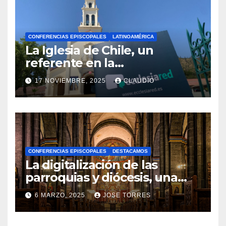
CONFERENCIAS EPISCOPALES
LATINOAMÉRICA
La Iglesia de Chile, un
referente en la
transformación digital
17 NOVIEMBRE, 2025
CLAUDIO
gracias a Ecclesiared
N
O
H
A
CONFERENCIAS EPISCOPALES
DESTACAMOS
Y
La digitalización de las
C
parroquias y diócesis, una
realidad ya para el futuro de
O
6 MARZO, 2025
JOSE TORRES
la Iglesia
M
N
E
O