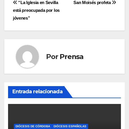
Navegación
“La Iglesia en Sevilla
San Moisés profeta
está preocupada por los
de
jóvenes”
entradas
Por
Prensa
Entrada relacionada
DIÓCESIS DE CÓRDOBA
DIÓCESIS ESPAÑOLAS