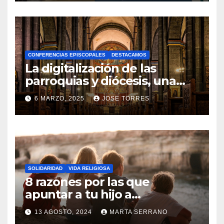
O
H
A
CONFERENCIAS EPISCOPALES
DESTACAMOS
Y
La digitalización de las
C
parroquias y diócesis, una
realidad ya para el futuro de
O
6 MARZO, 2025
JOSE TORRES
la Iglesia
M
N
E
O
N
H
T
A
A
SOLIDARIDAD
VIDA RELIGIOSA
Y
8 razones por las que
R
C
apuntar a tu hijo a
I
Catequesis
O
O
13 AGOSTO, 2024
MARTA SERRANO
M