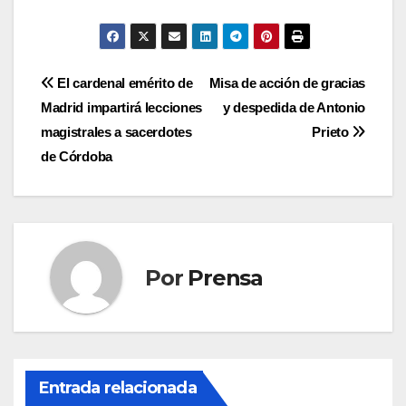
Navegación
El cardenal emérito de
Misa de acción de gracias
Madrid impartirá lecciones
y despedida de Antonio
de
magistrales a sacerdotes
Prieto
entradas
de Córdoba
Por
Prensa
Entrada relacionada