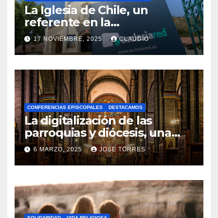
La Iglesia de Chile, un
referente en la
transformación digital
17 NOVIEMBRE, 2025
CLAUDIO
gracias a Ecclesiared
N
O
H
A
CONFERENCIAS EPISCOPALES
DESTACAMOS
Y
La digitalización de las
C
parroquias y diócesis, una
realidad ya para el futuro de
O
6 MARZO, 2025
JOSE TORRES
la Iglesia
M
N
E
O
N
H
T
A
A
SOLIDARIDAD
VIDA RELIGIOSA