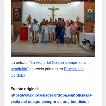
La entrada
“La visita del Obispo siempre es una
bendición”
apareció primero en
Diócesis de
Córdoba
.
Fuente original:
https://www.diocesisdecordoba.es/noticias/la-
visita-del-obispo-siempre-es-una-bendicion