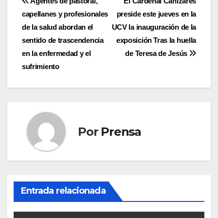
Navegación
Agentes de pastoral,
El Cardenal Cañizares
capellanes y profesionales
preside este jueves en la
de
de la salud abordan el
UCV la inauguración de la
entradas
sentido de trascendencia
exposición Tras la huella
en la enfermedad y el
de Teresa de Jesús
sufrimiento
Por
Prensa
Entrada relacionada