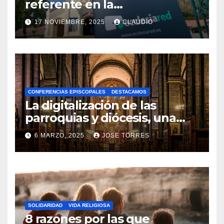
referente en la
transformación digital
17 NOVIEMBRE, 2025
CLAUDIO
gracias a Ecclesiared
N
O
H
A
CONFERENCIAS EPISCOPALES
DESTACAMOS
Y
La digitalización de las
C
parroquias y diócesis, una
realidad ya para el futuro de
O
6 MARZO, 2025
JOSE TORRES
la Iglesia
M
N
E
O
N
H
T
A
A
SOLIDARIDAD
VIDA RELIGIOSA
Y
8 razones por las que
R