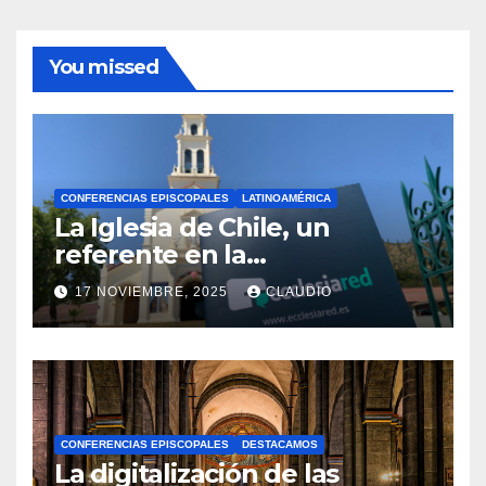
You missed
CONFERENCIAS EPISCOPALES
LATINOAMÉRICA
La Iglesia de Chile, un
referente en la
transformación digital
17 NOVIEMBRE, 2025
CLAUDIO
gracias a Ecclesiared
N
O
H
A
CONFERENCIAS EPISCOPALES
DESTACAMOS
Y
La digitalización de las