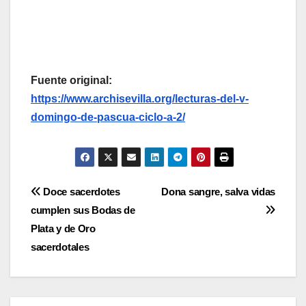
Fuente original:
https://www.archisevilla.org/lecturas-del-v-
domingo-de-pascua-ciclo-a-2/
Navegación
Doce sacerdotes
Dona sangre, salva vidas
cumplen sus Bodas de
de
Plata y de Oro
entradas
sacerdotales