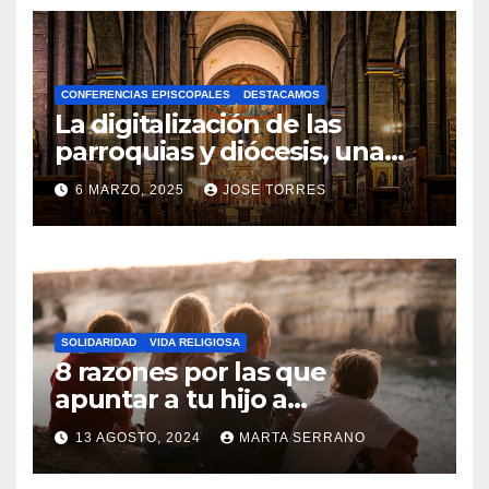
O
H
A
CONFERENCIAS EPISCOPALES
DESTACAMOS
Y
La digitalización de las
C
parroquias y diócesis, una
realidad ya para el futuro de
O
6 MARZO, 2025
JOSE TORRES
la Iglesia
M
N
E
O
N
H
T
A
A
SOLIDARIDAD
VIDA RELIGIOSA
Y
8 razones por las que
R
C
apuntar a tu hijo a
I
Catequesis
O
O
13 AGOSTO, 2024
MARTA SERRANO
M
S
N
E