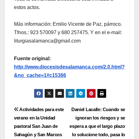
estos actos.
Más información: Emilio Vicente de Paz, párroco.
Tfnos.: 923 570097 y 680 257475. Y en el e-mail:
liturgiasalamanca@gmail.com
Fuente original:
http://www.diocesisdesalamanca.com/2.0.html?
&no_cache=1#c15366
Navegación
Actividades para este
Daniel Lacalle: Cuando se
verano en la Unidad
ignoran los riesgos y se
de
pastoral San Juan de
espera a que el largo plazo
entradas
Sahagún y San Marcos
lo solucione todo, pasa lo