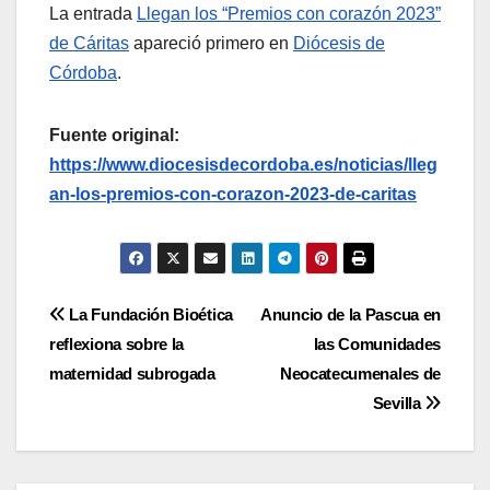
La entrada
Llegan los “Premios con corazón 2023”
de Cáritas
apareció primero en
Diócesis de
Córdoba
.
Fuente original:
https://www.diocesisdecordoba.es/noticias/lleg
an-los-premios-con-corazon-2023-de-caritas
Navegación
La Fundación Bioética
Anuncio de la Pascua en
reflexiona sobre la
las Comunidades
de
maternidad subrogada
Neocatecumenales de
entradas
Sevilla