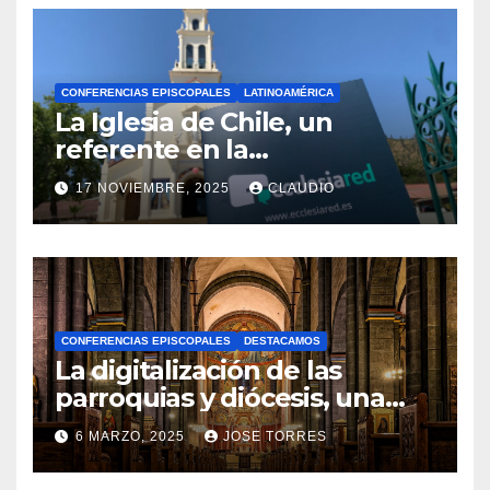
CONFERENCIAS EPISCOPALES
LATINOAMÉRICA
La Iglesia de Chile, un
referente en la
transformación digital
17 NOVIEMBRE, 2025
CLAUDIO
gracias a Ecclesiared
N
O
H
A
CONFERENCIAS EPISCOPALES
DESTACAMOS
Y
La digitalización de las
C
parroquias y diócesis, una
realidad ya para el futuro de
O
6 MARZO, 2025
JOSE TORRES
la Iglesia
M
N
E