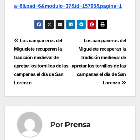
a=6&pad=6&modulo=37&id=15795&pagina=1
Navegación
Los campaneros del
Los campaneros del
Miguelete recuperan la
Miguelete recuperan la
de
tradición medieval de
tradición medieval de
entradas
apretar los tornillos de las
apretar los tornillos de las
campanas el día de San
campanas el día de San
Lorenzo
Lorenzo
Por
Prensa