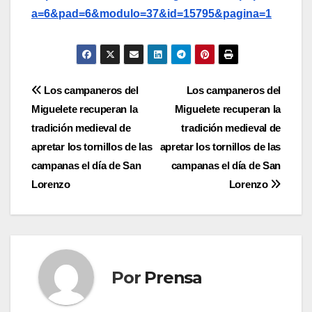
a=6&pad=6&modulo=37&id=15795&pagina=1
Navegación
Los campaneros del
Los campaneros del
Miguelete recuperan la
Miguelete recuperan la
de
tradición medieval de
tradición medieval de
entradas
apretar los tornillos de las
apretar los tornillos de las
campanas el día de San
campanas el día de San
Lorenzo
Lorenzo
Por
Prensa