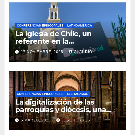
CONFERENCIAS EPISCOPALES
LATINOAMÉRICA
La Iglesia de Chile, un
referente en la
transformación digital
17 NOVIEMBRE, 2025
CLAUDIO
gracias a Ecclesiared
N
O
H
A
CONFERENCIAS EPISCOPALES
DESTACAMOS
Y
La digitalización de las
C
parroquias y diócesis, una
realidad ya para el futuro de
O
6 MARZO, 2025
JOSE TORRES
la Iglesia
M
N
E