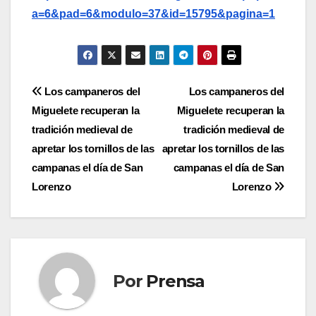
a=6&pad=6&modulo=37&id=15795&pagina=1
Navegación
Los campaneros del
Los campaneros del
Miguelete recuperan la
Miguelete recuperan la
de
tradición medieval de
tradición medieval de
entradas
apretar los tornillos de las
apretar los tornillos de las
campanas el día de San
campanas el día de San
Lorenzo
Lorenzo
Por
Prensa