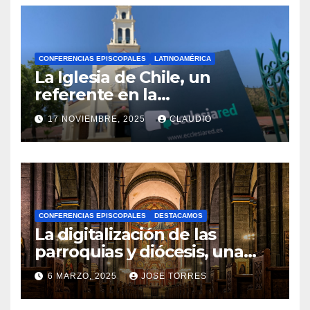
CONFERENCIAS EPISCOPALES
LATINOAMÉRICA
La Iglesia de Chile, un
referente en la
transformación digital
17 NOVIEMBRE, 2025
CLAUDIO
gracias a Ecclesiared
N
O
H
A
CONFERENCIAS EPISCOPALES
DESTACAMOS
Y
La digitalización de las
C
parroquias y diócesis, una
realidad ya para el futuro de
O
6 MARZO, 2025
JOSE TORRES
la Iglesia
M
N
E