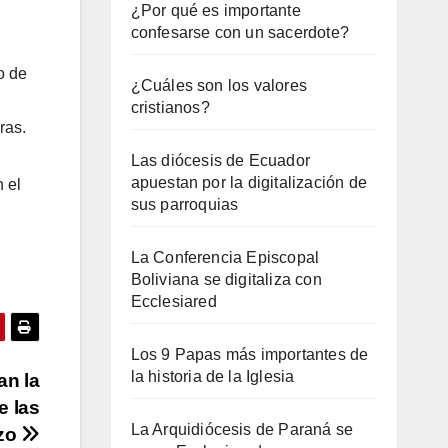
¿Por qué es importante
confesarse con un sacerdote?
o de
¿Cuáles son los valores
l
cristianos?
ras.
Las diócesis de Ecuador
apuestan por la digitalización de
 el
sus parroquias
La Conferencia Episcopal
Boliviana se digitaliza con
Ecclesiared
Los 9 Papas más importantes de
la historia de la Iglesia
an la
e las
La Arquidiócesis de Paraná se
nzo