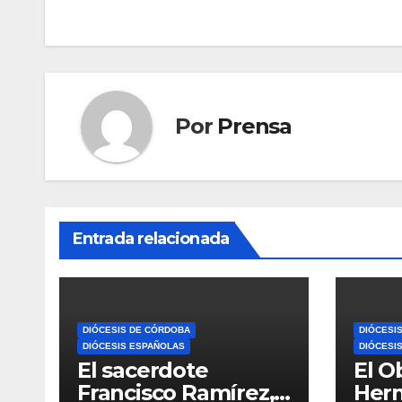
entradas
Por
Prensa
Entrada relacionada
DIÓCESIS DE CÓRDOBA
DIÓCESI
DIÓCESIS ESPAÑOLAS
DIÓCESI
El sacerdote
El O
Francisco Ramírez,
Her