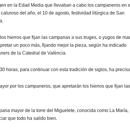
igen en la Edad Media que llevaban a cabo los campaneros en 
aluroso del año, el 10 de agosto, festividad litúrgica de San
a.
os hierros que fijan las campanas a sus truges, o yugos de ma
apretar un poco más, fijando mejor la pieza, según ha indicado
ers de la Catedral de València.
17.30 horas, para continuar con esta tradición de siglos, ha precis
or por los campaneros, que apretarán los hierros que fijan la
mpana mayor de la torre del Miguelete, conocida como La María,
iar que todo ha salido bien.