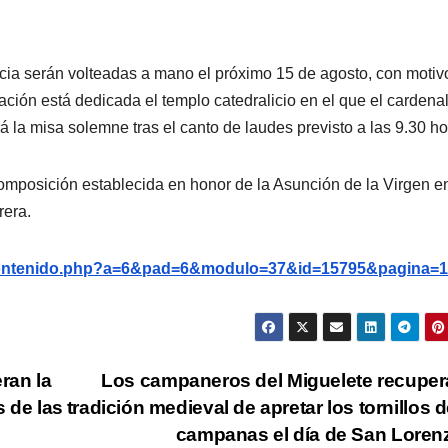
cia serán volteadas a mano el próximo 15 de agosto, con motiv
ación está dedicada el templo catedralicio en el que el cardena
á la misa solemne tras el canto de laudes previsto a las 9.30 ho
composición establecida en honor de la Asunción de la Virgen en
rera.
g/contenido.php?a=6&pad=6&modulo=37&id=15795&pagina=1
ran la
Los campaneros del Miguelete recuper
s de las
tradición medieval de apretar los tornillos d
campanas el día de San Lore