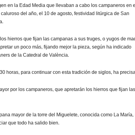
igen en la Edad Media que llevaban a cabo los campaneros en 
aluroso del año, el 10 de agosto, festividad litúrgica de San
a.
os hierros que fijan las campanas a sus truges, o yugos de ma
apretar un poco más, fijando mejor la pieza, según ha indicado
ers de la Catedral de València.
17.30 horas, para continuar con esta tradición de siglos, ha precis
or por los campaneros, que apretarán los hierros que fijan la
mpana mayor de la torre del Miguelete, conocida como La María,
iar que todo ha salido bien.