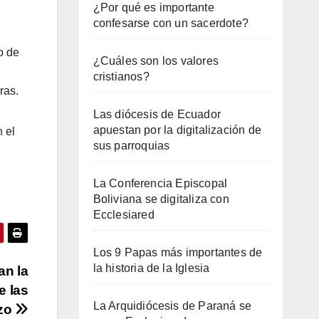
¿Por qué es importante
confesarse con un sacerdote?
o de
¿Cuáles son los valores
l
cristianos?
ras.
Las diócesis de Ecuador
apuestan por la digitalización de
 el
sus parroquias
La Conferencia Episcopal
Boliviana se digitaliza con
Ecclesiared
Los 9 Papas más importantes de
la historia de la Iglesia
an la
e las
La Arquidiócesis de Paraná se
nzo