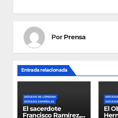
entradas
Por
Prensa
Entrada relacionada
DIÓCESIS DE CÓRDOBA
DIÓCESI
DIÓCESIS ESPAÑOLAS
DIÓCESI
El sacerdote
El O
Francisco Ramírez,
Her