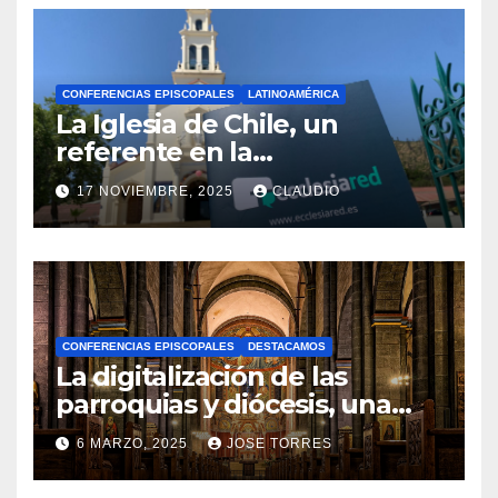
CONFERENCIAS EPISCOPALES
LATINOAMÉRICA
La Iglesia de Chile, un
referente en la
transformación digital
17 NOVIEMBRE, 2025
CLAUDIO
gracias a Ecclesiared
N
O
H
A
CONFERENCIAS EPISCOPALES
DESTACAMOS
Y
La digitalización de las
C
parroquias y diócesis, una
realidad ya para el futuro de
O
6 MARZO, 2025
JOSE TORRES
la Iglesia
M
N
E