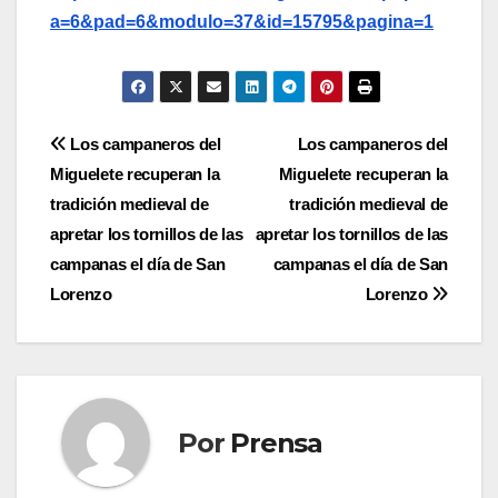
a=6&pad=6&modulo=37&id=15795&pagina=1
Navegación
Los campaneros del
Los campaneros del
Miguelete recuperan la
Miguelete recuperan la
de
tradición medieval de
tradición medieval de
entradas
apretar los tornillos de las
apretar los tornillos de las
campanas el día de San
campanas el día de San
Lorenzo
Lorenzo
Por
Prensa