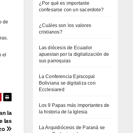
¿Por qué es importante
confesarse con un sacerdote?
o de
¿Cuáles son los valores
l
cristianos?
ras.
Las diócesis de Ecuador
apuestan por la digitalización de
 el
sus parroquias
La Conferencia Episcopal
Boliviana se digitaliza con
Ecclesiared
Los 9 Papas más importantes de
la historia de la Iglesia
an la
e las
La Arquidiócesis de Paraná se
nzo