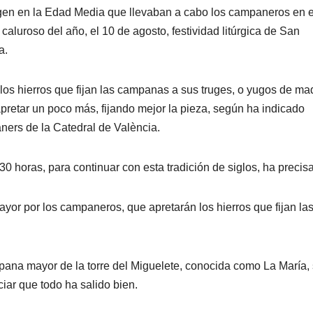
igen en la Edad Media que llevaban a cabo los campaneros en 
aluroso del año, el 10 de agosto, festividad litúrgica de San
a.
os hierros que fijan las campanas a sus truges, o yugos de ma
apretar un poco más, fijando mejor la pieza, según ha indicado
ers de la Catedral de València.
17.30 horas, para continuar con esta tradición de siglos, ha precis
or por los campaneros, que apretarán los hierros que fijan la
mpana mayor de la torre del Miguelete, conocida como La María,
iar que todo ha salido bien.