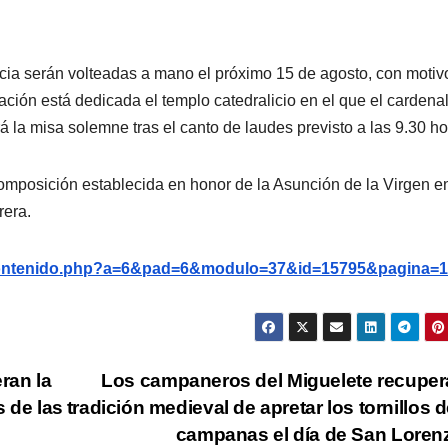
cia serán volteadas a mano el próximo 15 de agosto, con motiv
ación está dedicada el templo catedralicio en el que el cardena
á la misa solemne tras el canto de laudes previsto a las 9.30 ho
composición establecida en honor de la Asunción de la Virgen en
rera.
g/contenido.php?a=6&pad=6&modulo=37&id=15795&pagina=1
ran la
Los campaneros del Miguelete recuper
s de las
tradición medieval de apretar los tornillos d
campanas el día de San Lore