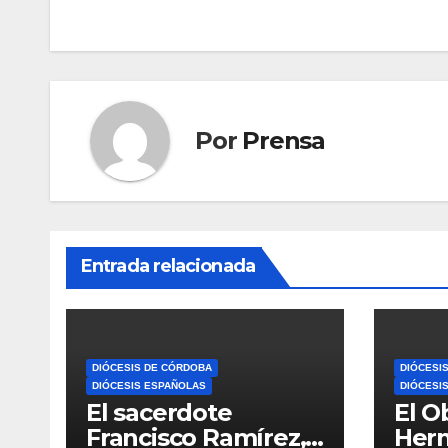
entradas
Por
Prensa
Entrada relacionada
DIÓCESIS DE CÓRDOBA
DIÓCESI
DIÓCESIS ESPAÑOLAS
DIÓCESI
El sacerdote
El O
Francisco Ramírez,
Her