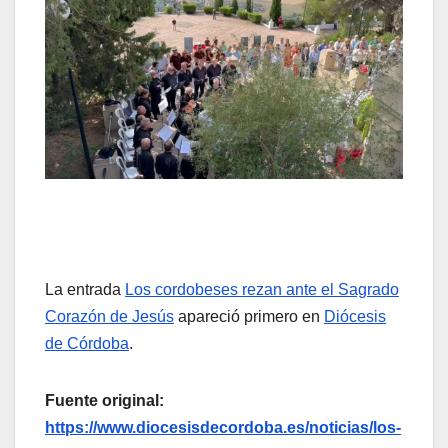
La entrada
Los cordobeses rezan ante el Sagrado
Corazón de Jesús
apareció primero en
Diócesis
de Córdoba
.
Fuente original:
https://www.diocesisdecordoba.es/noticias/los-