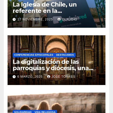
La Iglesia de Chile, un
referente en la
transformación digital
17 NOVIEMBRE, 2025
CLAUDIO
gracias a Ecclesiared
N
O
H
A
CONFERENCIAS EPISCOPALES
DESTACAMOS
Y
La digitalización de las
C
parroquias y diócesis, una
realidad ya para el futuro de
O
6 MARZO, 2025
JOSE TORRES
la Iglesia
M
N
E
O
N
H
T
A
A
SOLIDARIDAD
VIDA RELIGIOSA