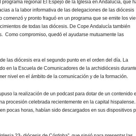
l programa regional El Espejo de la Iglesia en Andalucía, que h
ias a la labor informativa de las delegaciones de las diócesis
do comenzó y pronto fraguó en un programa que se emite los vi
tecimientos de todas las diócesis. De Cope Andalucía también
nidos. Como compromiso, quedó el ayudarse mutuamente las
e las diócesis era el segundo punto en el orden del día. La
zado en la Escuela de Comunicadores de la archidiócesis durant
er nivel en el ámbito de la comunicación y de la formación.
upuso la realización de un podcast para dotar de un contenido e
na procesión celebrada recientemente en la capital hispalense.
en pocas horas, habían sido descargados en sus dispositivos p
Iglesia 23- diócesis de Córdoba”, que sirvió para presentar las