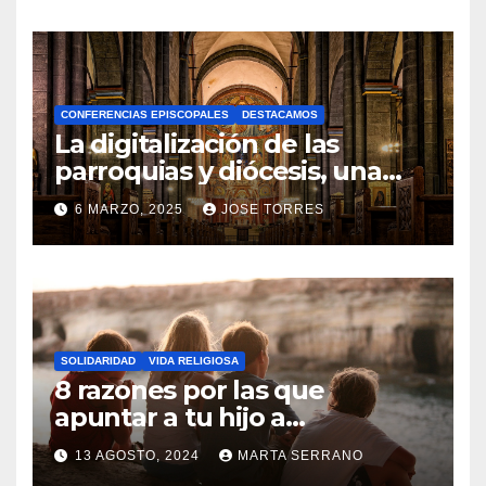
O
H
A
CONFERENCIAS EPISCOPALES
DESTACAMOS
Y
La digitalización de las
C
parroquias y diócesis, una
realidad ya para el futuro de
O
6 MARZO, 2025
JOSE TORRES
la Iglesia
M
N
E
O
N
H
T
A
A
SOLIDARIDAD
VIDA RELIGIOSA
Y
8 razones por las que
R
C
apuntar a tu hijo a
I
Catequesis
O
O
13 AGOSTO, 2024
MARTA SERRANO
M
S