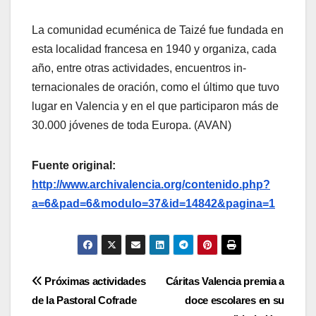
La comunidad ecuménica de Taizé fue fundada en
esta localidad francesa en 1940 y organiza, cada
año, entre otras actividades, encuentros in-
ternacionales de oración, como el último que tuvo
lugar en Valencia y en el que participaron más de
30.000 jóvenes de toda Europa. (AVAN)
Fuente original:
http://www.archivalencia.org/contenido.php?
a=6&pad=6&modulo=37&id=14842&pagina=1
Navegación
Próximas actividades
Cáritas Valencia premia a
de la Pastoral Cofrade
doce escolares en su
de