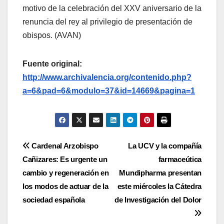
motivo de la celebración del XXV aniversario de la
renuncia del rey al privilegio de presentación de
obispos. (AVAN)
Fuente original:
http://www.archivalencia.org/contenido.php?
a=6&pad=6&modulo=37&id=14669&pagina=1
Navegación
Cardenal Arzobispo
La UCV y la compañía
Cañizares: Es urgente un
farmaceútica
de
cambio y regeneración en
Mundipharma presentan
entradas
los modos de actuar de la
este miércoles la Cátedra
sociedad española
de Investigación del Dolor