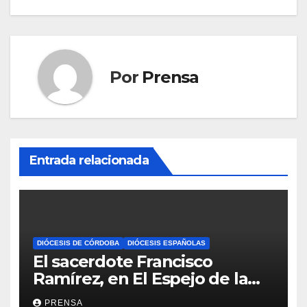
Por
Prensa
Entrada relacionada
DIÓCESIS DE CÓRDOBA
DIÓCESIS ESPAÑOLAS
El sacerdote Francisco
Ramírez, en El Espejo de la
Iglesia
PRENSA