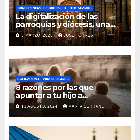
A
CONFERENCIAS EPISCOPALES
DESTACAMOS
Y
La digitalización de las
C
parroquias y diócesis, una
realidad ya para el futuro de
O
6 MARZO, 2025
JOSE TORRES
la Iglesia
M
N
E
O
N
H
T
A
A
SOLIDARIDAD
VIDA RELIGIOSA
Y
8 razones por las que
R
C
apuntar a tu hijo a
I
Catequesis
O
O
13 AGOSTO, 2024
MARTA SERRANO
M
S
N
E
O
N
H
T