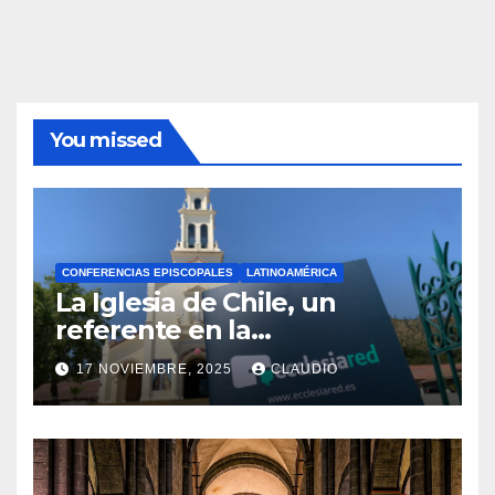
You missed
CONFERENCIAS EPISCOPALES
LATINOAMÉRICA
La Iglesia de Chile, un
referente en la
transformación digital
17 NOVIEMBRE, 2025
CLAUDIO
gracias a Ecclesiared
N
O
H