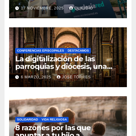
transformación digital
17 NOVIEMBRE, 2025
CLAUDIO
gracias a Ecclesiared
N
O
H
A
CONFERENCIAS EPISCOPALES
DESTACAMOS
Y
La digitalización de las
C
parroquias y diócesis, una
realidad ya para el futuro de
O
6 MARZO, 2025
JOSE TORRES
la Iglesia
M
N
E
O
N
H
T
A
A
SOLIDARIDAD
VIDA RELIGIOSA
Y
8 razones por las que
R
C
apuntar a tu hijo a
I