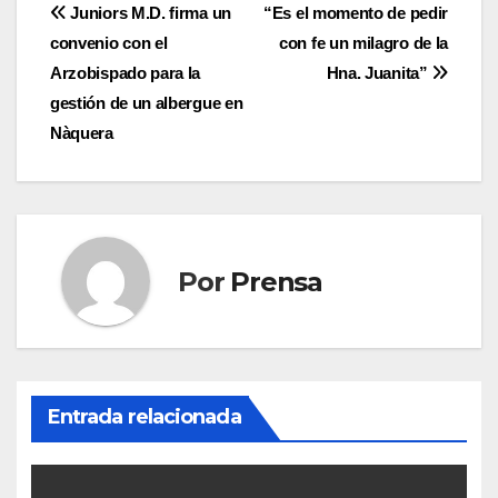
Navegación
Juniors M.D. firma un
“Es el momento de pedir
convenio con el
con fe un milagro de la
de
Arzobispado para la
Hna. Juanita”
entradas
gestión de un albergue en
Nàquera
Por
Prensa
Entrada relacionada