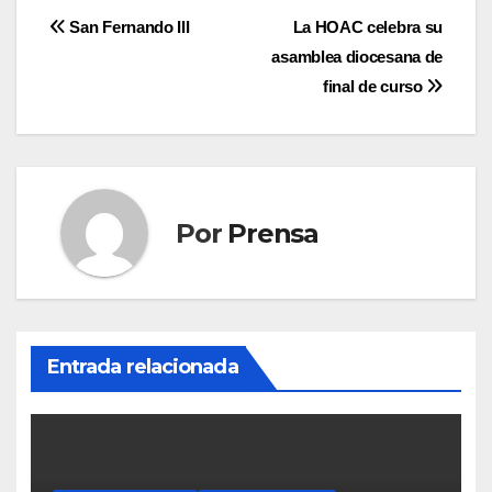
Navegación
San Fernando III
La HOAC celebra su
asamblea diocesana de
de
final de curso
entradas
Por
Prensa
Entrada relacionada