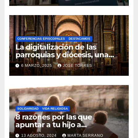
gracias a Ecclesiared
N
O
H
A
CONFERENCIAS EPISCOPALES
DESTACAMOS
Y
La digitalización de las
C
parroquias y diócesis, una
realidad ya para el futuro de
O
6 MARZO, 2025
JOSE TORRES
la Iglesia
M
N
E
O
N
H
T
A
A
SOLIDARIDAD
VIDA RELIGIOSA
Y
8 razones por las que
R
C
apuntar a tu hijo a
I
Catequesis
O
O
13 AGOSTO, 2024
MARTA SERRANO