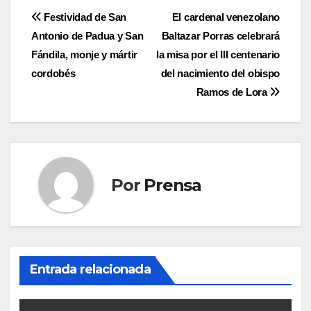
Navegación
Festividad de San
El cardenal venezolano
Antonio de Padua y San
Baltazar Porras celebrará
de
Fándila, monje y mártir
la misa por el III centenario
entradas
cordobés
del nacimiento del obispo
Ramos de Lora
Por
Prensa
Entrada relacionada