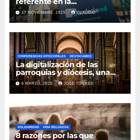
referente en la
transformación digital
17 NOVIEMBRE, 2025
CLAUDIO
gracias a Ecclesiared
N
O
H
A
CONFERENCIAS EPISCOPALES
DESTACAMOS
Y
La digitalización de las
C
parroquias y diócesis, una
realidad ya para el futuro de
O
6 MARZO, 2025
JOSE TORRES
la Iglesia
M
N
E
O
N
H
T
A
A
SOLIDARIDAD
VIDA RELIGIOSA
Y
8 razones por las que
R
C