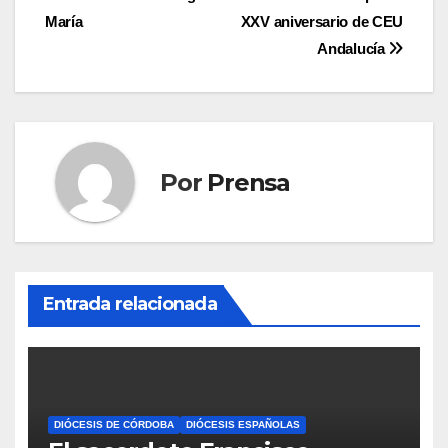
Navegación
María
XXV aniversario de CEU
de
Andalucía
entradas
Por
Prensa
Entrada relacionada
DIÓCESIS DE CÓRDOBA
DIÓCESIS ESPAÑOLAS