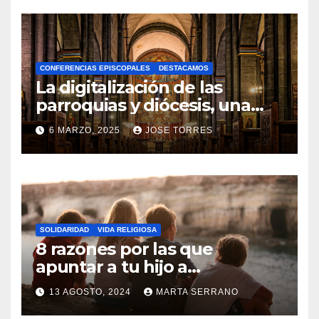
O
H
A
CONFERENCIAS EPISCOPALES
DESTACAMOS
Y
La digitalización de las
C
parroquias y diócesis, una
realidad ya para el futuro de
O
6 MARZO, 2025
JOSE TORRES
la Iglesia
M
N
E
O
N
H
T
A
A
SOLIDARIDAD
VIDA RELIGIOSA
Y
8 razones por las que
R
C
apuntar a tu hijo a
I
Catequesis
O
O
13 AGOSTO, 2024
MARTA SERRANO
M
S
N