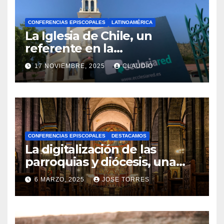
CONFERENCIAS EPISCOPALES
LATINOAMÉRICA
La Iglesia de Chile, un
referente en la
transformación digital
17 NOVIEMBRE, 2025
CLAUDIO
gracias a Ecclesiared
N
O
H
A
CONFERENCIAS EPISCOPALES
DESTACAMOS
Y
La digitalización de las
C
parroquias y diócesis, una
realidad ya para el futuro de
O
6 MARZO, 2025
JOSE TORRES
la Iglesia
M
N
E
O
N