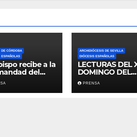
S DE CÓRDOBA
ARCHIDIÓCESIS DE SEVILLA
S ESPAÑOLAS
DIÓCESIS ESPAÑOLAS
bispo recibe a la
LECTURAS DEL 
mandad del
DOMINGO DEL
ario
TIEMPO
NSA
PRENSA
ORDINARIO (A)