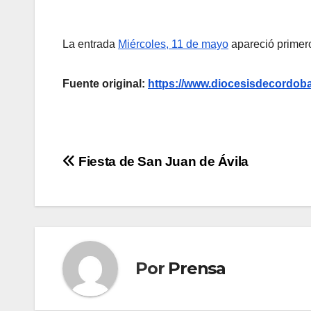
La entrada
Miércoles, 11 de mayo
apareció primer
Fuente original:
https://www.diocesisdecordoba
Navegación
Fiesta de San Juan de Ávila
de
entradas
Por
Prensa