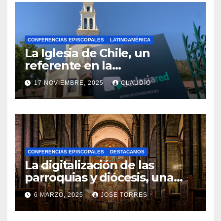
CONFERENCIAS EPISCOPALES
LATINOAMÉRICA
La Iglesia de Chile, un
referente en la
transformación digital
17 NOVIEMBRE, 2025
CLAUDIO
gracias a Ecclesiared
N
O
H
A
CONFERENCIAS EPISCOPALES
DESTACAMOS
Y
La digitalización de las
C
parroquias y diócesis, una
realidad ya para el futuro de
O
6 MARZO, 2025
JOSE TORRES
la Iglesia
M
N
E