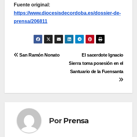
Fuente original:
https://www.diocesisdecordoba.es/dossier-de-
prensa/206811
Navegación
San Ramón Nonato
El sacerdote Ignacio
Sierra toma posesión en el
de
Santuario de la Fuensanta
entradas
Por
Prensa