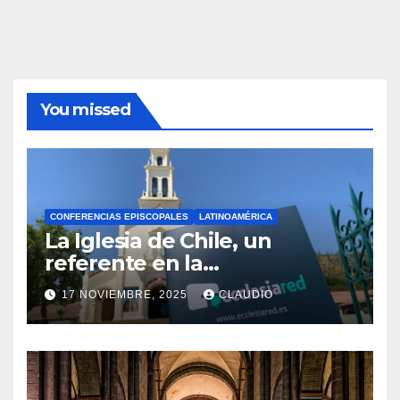
You missed
CONFERENCIAS EPISCOPALES
LATINOAMÉRICA
La Iglesia de Chile, un
referente en la
transformación digital
17 NOVIEMBRE, 2025
CLAUDIO
gracias a Ecclesiared
N
O
H