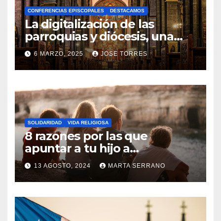
A
CONFERENCIAS EPISCOPALES
DESTACAMOS
Y
La digitalización de las
C
parroquias y diócesis, una
realidad ya para el futuro de
O
6 MARZO, 2025
JOSE TORRES
la Iglesia
M
N
E
O
N
H
T
A
A
SOLIDARIDAD
VIDA RELIGIOSA
Y
8 razones por las que
R
C
apuntar a tu hijo a
I
Catequesis
O
O
13 AGOSTO, 2024
MARTA SERRANO
M
S
N
E
O
N
H
T