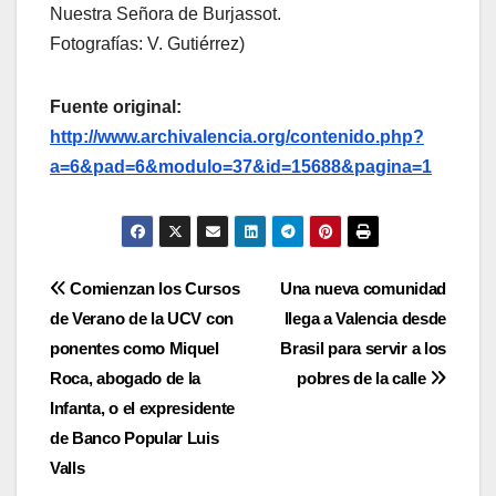
Nuestra Señora de Burjassot.
Fotografías: V. Gutiérrez)
Fuente original:
http://www.archivalencia.org/contenido.php?
a=6&pad=6&modulo=37&id=15688&pagina=1
Navegación
Comienzan los Cursos
Una nueva comunidad
de Verano de la UCV con
llega a Valencia desde
de
ponentes como Miquel
Brasil para servir a los
entradas
Roca, abogado de la
pobres de la calle
Infanta, o el expresidente
de Banco Popular Luis
Valls