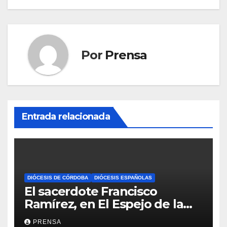
Por
Prensa
Entrada relacionada
DIÓCESIS DE CÓRDOBA
DIÓCESIS ESPAÑOLAS
El sacerdote Francisco
Ramírez, en El Espejo de la
Iglesia
PRENSA