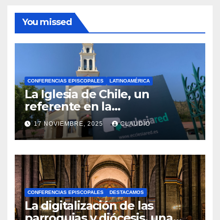
You missed
CONFERENCIAS EPISCOPALES
LATINOAMÉRICA
La Iglesia de Chile, un
referente en la
transformación digital
17 NOVIEMBRE, 2025
CLAUDIO
gracias a Ecclesiared
N
O
H
A
CONFERENCIAS EPISCOPALES
DESTACAMOS
Y
La digitalización de las
C
parroquias y diócesis, una