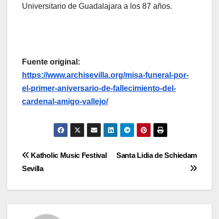
Universitario de Guadalajara a los 87 años.
Fuente original:
https://www.archisevilla.org/misa-funeral-por-
el-primer-aniversario-de-fallecimiento-del-
cardenal-amigo-vallejo/
Navegación
Katholic Music Festival
Santa Lidia de Schiedam
Sevilla
de
entradas