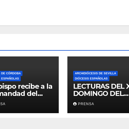
S DE CÓRDOBA
ARCHIDIÓCESIS DE SEVILLA
S ESPAÑOLAS
DIÓCESIS ESPAÑOLAS
bispo recibe a la
LECTURAS DEL 
mandad del
DOMINGO DEL
ario
TIEMPO
NSA
PRENSA
ORDINARIO (A)