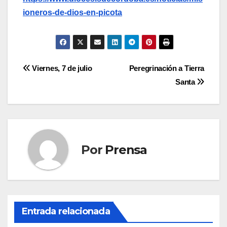
ioneros-de-dios-en-picota
Navegación
Viernes, 7 de julio
Peregrinación a Tierra
Santa
de
entradas
Por
Prensa
Entrada relacionada