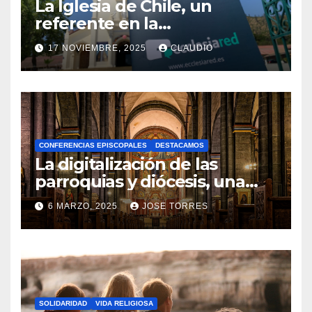
La Iglesia de Chile, un
referente en la
transformación digital
17 NOVIEMBRE, 2025
CLAUDIO
gracias a Ecclesiared
N
O
H
A
CONFERENCIAS EPISCOPALES
DESTACAMOS
Y
La digitalización de las
C
parroquias y diócesis, una
realidad ya para el futuro de
O
6 MARZO, 2025
JOSE TORRES
la Iglesia
M
N
E
O
N
H
T
A
A
SOLIDARIDAD
VIDA RELIGIOSA
Y