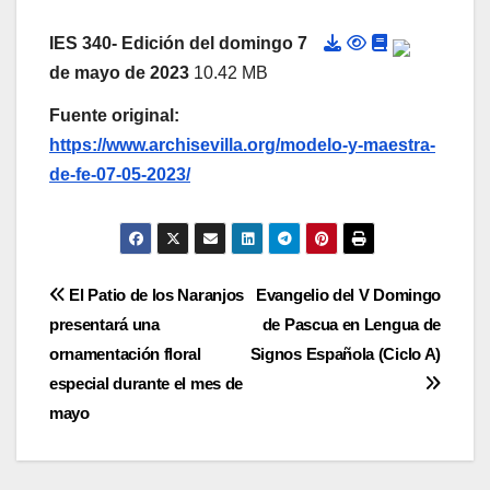
IES 340- Edición del domingo 7
de mayo de 2023
10.42 MB
Fuente original:
https://www.archisevilla.org/modelo-y-maestra-
de-fe-07-05-2023/
Navegación
El Patio de los Naranjos
Evangelio del V Domingo
presentará una
de Pascua en Lengua de
de
ornamentación floral
Signos Española (Ciclo A)
entradas
especial durante el mes de
mayo