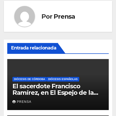
Por
Prensa
Entrada relacionada
DIÓCESIS DE CÓRDOBA
DIÓCESIS ESPAÑOLAS
El sacerdote Francisco
Ramírez, en El Espejo de la
Iglesia
PRENSA