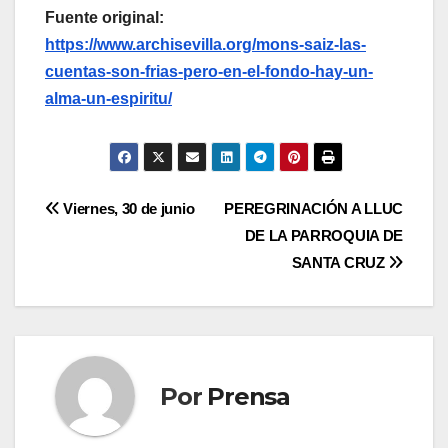
Fuente original:
https://www.archisevilla.org/mons-saiz-las-
cuentas-son-frias-pero-en-el-fondo-hay-un-
alma-un-espiritu/
Navegación
Viernes, 30 de junio
PEREGRINACIÓN A LLUC
DE LA PARROQUIA DE
de
SANTA CRUZ
entradas
Por
Prensa