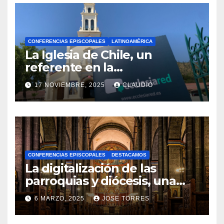
CONFERENCIAS EPISCOPALES
LATINOAMÉRICA
La Iglesia de Chile, un
referente en la
transformación digital
17 NOVIEMBRE, 2025
CLAUDIO
gracias a Ecclesiared
N
O
H
A
CONFERENCIAS EPISCOPALES
DESTACAMOS
Y
La digitalización de las
C
parroquias y diócesis, una
realidad ya para el futuro de
O
6 MARZO, 2025
JOSE TORRES
la Iglesia
M
N
E