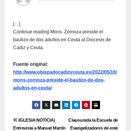
[…]
Continue reading Mons. Zornoza preside el
bautizo de dos adultos en Ceuta at Diocesis de
Cadiz y Ceuta.
Fuente original:
http://www.obispadocadizyceuta.es/2022/05/16/
mons-zornoza-preside-el-bautizo-de-dos-
adultos-en-ceuta/
Navegación
IGLESIA NOTICIA|
Clausurada la Escuela de
Entrevista a Manuel Martín
Evangelizadores de este