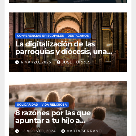
N
O
H
A
CONFERENCIAS EPISCOPALES
DESTACAMOS
Y
La digitalización de las
C
parroquias y diócesis, una
realidad ya para el futuro de
O
6 MARZO, 2025
JOSE TORRES
la Iglesia
M
N
E
O
N
H
T
A
A
SOLIDARIDAD
VIDA RELIGIOSA
Y
8 razones por las que
R
C
apuntar a tu hijo a
I
Catequesis
O
O
13 AGOSTO, 2024
MARTA SERRANO
M