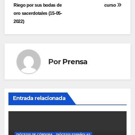
de
Riego por sus bodas de
curso
entradas
oro sacerdotales (15-05-
2022)
Por
Prensa
Entrada relacionada
DIÓCESIS DE CÓRDOBA
DIÓCESIS ESPAÑOLAS