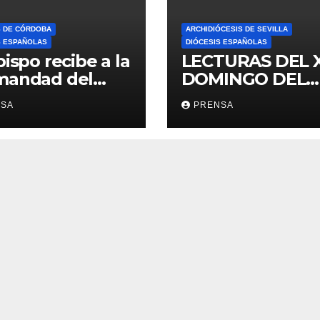
S DE CÓRDOBA
ARCHIDIÓCESIS DE SEVILLA
S ESPAÑOLAS
DIÓCESIS ESPAÑOLAS
bispo recibe a la
LECTURAS DEL 
mandad del
DOMINGO DEL
ario
TIEMPO
NSA
PRENSA
ORDINARIO (A)