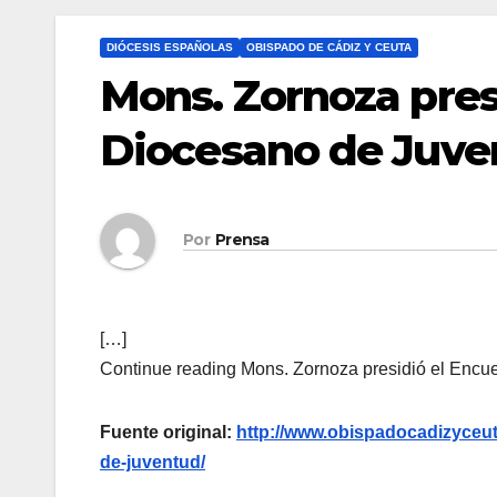
DIÓCESIS ESPAÑOLAS
OBISPADO DE CÁDIZ Y CEUTA
Mons. Zornoza pres
Diocesano de Juve
Por
Prensa
[…]
Continue reading Mons. Zornoza presidió el Encue
Fuente original:
http://www.obispadocadizyceut
de-juventud/