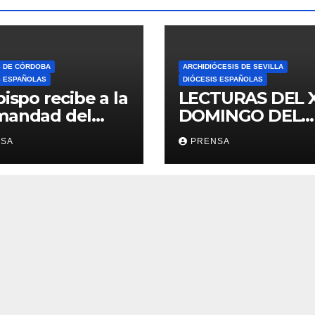
S DE CÓRDOBA
ARCHIDIÓCESIS DE SEVILLA
S ESPAÑOLAS
DIÓCESIS ESPAÑOLAS
bispo recibe a la
LECTURAS DEL 
mandad del
DOMINGO DEL
ario
TIEMPO
NSA
PRENSA
ORDINARIO (A)