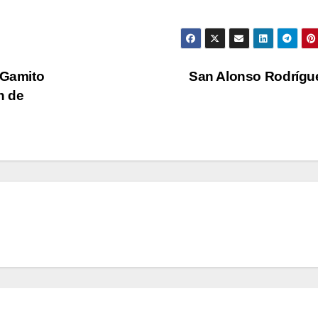
 Gamito
San Alonso Rodríg
n de