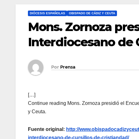
DIÓCESIS ESPAÑOLAS
OBISPADO DE CÁDIZ Y CEUTA
Mons. Zornoza pres
Interdiocesano de C
Por
Prensa
[…]
Continue reading Mons. Zornoza presidió el Encuen
y Ceuta.
Fuente original:
http://www.obispadocadizyceut
interdiocesano-de-cursillos-de-cristiandad/