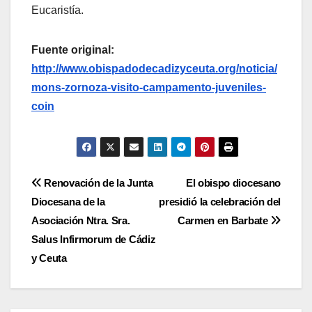
Eucaristía.
Fuente original:
http://www.obispadodecadizyceuta.org/noticia/
mons-zornoza-visito-campamento-juveniles-
coin
Navegación
Renovación de la Junta
El obispo diocesano
Diocesana de la
presidió la celebración del
de
Asociación Ntra. Sra.
Carmen en Barbate
entradas
Salus Infirmorum de Cádiz
y Ceuta