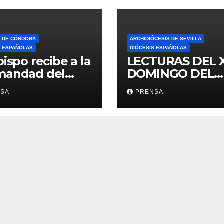
S DE CÓRDOBA
ARCHIDIÓCESIS DE SEVILLA
S ESPAÑOLAS
DIÓCESIS ESPAÑOLAS
bispo recibe a la
LECTURAS DEL 
mandad del
DOMINGO DEL
ario
TIEMPO
NSA
PRENSA
ORDINARIO (A)