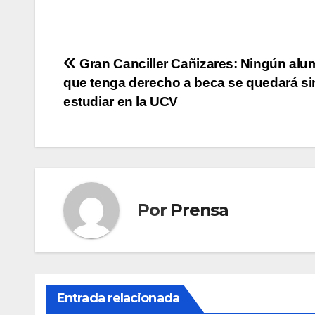
Navegación
Gran Canciller Cañizares: Ningún al
que tenga derecho a beca se quedará si
de
estudiar en la UCV
entradas
Por
Prensa
Entrada relacionada