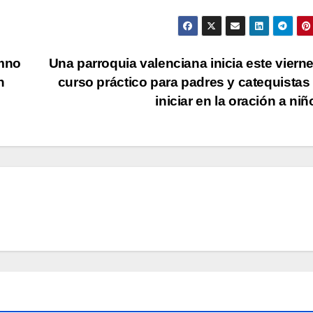
umno
Una parroquia valenciana inicia este viern
n
curso práctico para padres y catequistas
iniciar en la oración a ni