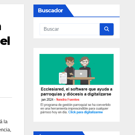
Buscador
n
el
á la
encia,