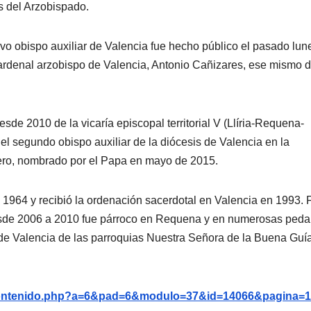
s del Arzobispado.
 obispo auxiliar de Valencia fue hecho público el pasado lun
ardenal arzobispo de Valencia, Antonio Cañizares, ese mismo d
esde 2010 de la vicaría episcopal territorial V (Llíria-Requena-
l segundo obispo auxiliar de la diócesis de Valencia en la
ro, nombrado por el Papa en mayo de 2015.
 1964 y recibió la ordenación sacerdotal en Valencia en 1993. 
esde 2006 a 2010 fue párroco en Requena y en numerosas peda
d de Valencia de las parroquias Nuestra Señora de la Buena Guí
g/contenido.php?a=6&pad=6&modulo=37&id=14066&pagina=1