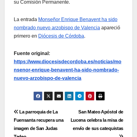
su Comisión Permanente.
La entrada
Monseñor Enrique Benavent ha sido
nombrado nuevo arzobispo de Valencia
apareció
primero en
Diócesis de Córdoba
.
Fuente original:
https://www.diocesisdecordoba.es/noticias/mo
nsenor-enrique-benavent-ha-sido-nombrado-
nuevo-arzobispo-de-valencia
Navegación
La parroquia de La
San Mateo Apóstol de
Fuensanta recupera una
Lucena celebra la misa de
de
imagen de San Judas
envío de sus catequistas
Tadeo