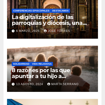
A
CONFERENCIAS EPISCOPALES
DESTACAMOS
Y
La digitalización de las
C
parroquias y diócesis, una
realidad ya para el futuro de
O
6 MARZO, 2025
JOSE TORRES
la Iglesia
M
N
E
O
N
H
T
A
A
SOLIDARIDAD
VIDA RELIGIOSA
Y
8 razones por las que
R
C
apuntar a tu hijo a
I
Catequesis
O
O
13 AGOSTO, 2024
MARTA SERRANO
M
S
N
E
O
N