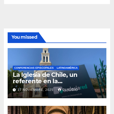
You missed
CONFERENCIAS EPISCOPALES
LATINOAMÉRICA
La Iglesia de Chile, un
referente en la
transformación digital
17 NOVIEMBRE, 2025
CLAUDIO
gracias a Ecclesiared
N
O
H