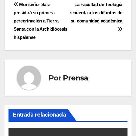
Navegación
Monseñor Saiz
La Facultad de Teología
presidirá su primera
recuerda a los difuntos de
de
peregrinación a Tierra
su comunidad académica
entradas
Santa con la Archidiócesis
hispalense
Por
Prensa
Entrada relacionada