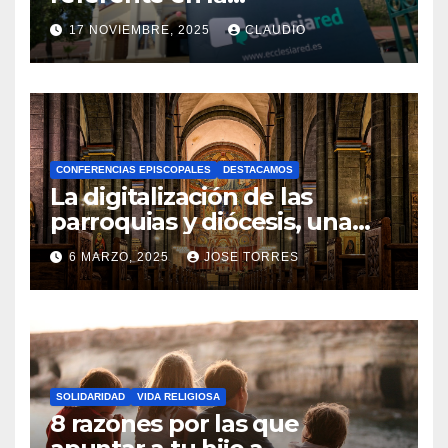
transformación digital
17 NOVIEMBRE, 2025
CLAUDIO
gracias a Ecclesiared
N
O
H
A
CONFERENCIAS EPISCOPALES
DESTACAMOS
Y
La digitalización de las
C
parroquias y diócesis, una
realidad ya para el futuro de
O
6 MARZO, 2025
JOSE TORRES
la Iglesia
M
N
E
O
N
H
T
A
A
SOLIDARIDAD
VIDA RELIGIOSA
Y
8 razones por las que
R
C