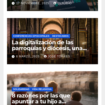
transformación digital
17 NOVIEMBRE, 2025
CLAUDIO
gracias a Ecclesiared
N
O
H
A
CONFERENCIAS EPISCOPALES
DESTACAMOS
Y
La digitalización de las
C
parroquias y diócesis, una
realidad ya para el futuro de
O
6 MARZO, 2025
JOSE TORRES
la Iglesia
M
N
E
O
N
H
T
A
A
SOLIDARIDAD
VIDA RELIGIOSA
Y
8 razones por las que
R
C
apuntar a tu hijo a
I