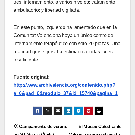
tres: internamiento, a varios niveles; tratamiento
ambulatorio; y libertad vigilada.
En este punto, Izquierdo ha lamentado que en la
Comunitat Valenciana haya un único centro de
internamiento terapéutico con solo 20 plazas. Una
realidad que el juez ha estimado a todas luces
insuficiente.
Fuente original:
http://www.archivalencia.org/contenido.php?
a=6&pad=6&modulo=37&id=15740&pagina=1
Navegación
Campamento de verano
El Museo Catedral de
en Gil García (Ávila)
Valencia expone el cuadro