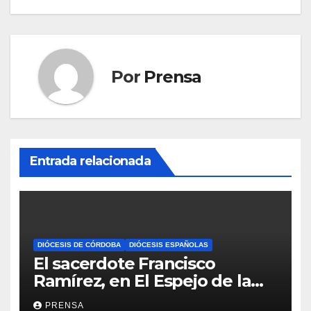
Por
Prensa
Entrada relacionada
DIÓCESIS DE CÓRDOBA
DIÓCESIS ESPAÑOLAS
El sacerdote Francisco
Ramírez, en El Espejo de la
Iglesia
PRENSA