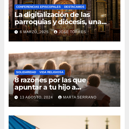
A
CONFERENCIAS EPISCOPALES
DESTACAMOS
Y
La digitalización de las
C
parroquias y diócesis, una
realidad ya para el futuro de
O
6 MARZO, 2025
JOSE TORRES
la Iglesia
M
N
E
O
N
H
T
A
A
SOLIDARIDAD
VIDA RELIGIOSA
Y
8 razones por las que
R
C
apuntar a tu hijo a
I
Catequesis
O
O
13 AGOSTO, 2024
MARTA SERRANO
M
S
N
E
O
N
H
T