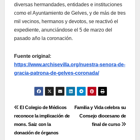
diversas hermandades, entidades e instituciones
como el Ayuntamiento de Gelves, y de más de tres
mil vecinos, hermanos y devotos, se reactivó el
expediente, anunciándose el 5 de marzo del
pasado año la coronación.
Fuente original:
https://www.archisevilla.org/nuestra-senora-de-
gracia-patrona-de-gelves-coronada/
Navegación
El Colegio de Médicos
Familia y Vida celebra su
reconoce la implicación de
Consejo diocesano de
de
mons. Saiz con la
final de curso
entradas
donación de órganos