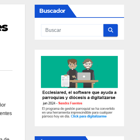
Buscador
es
ñor
uentes
ra de