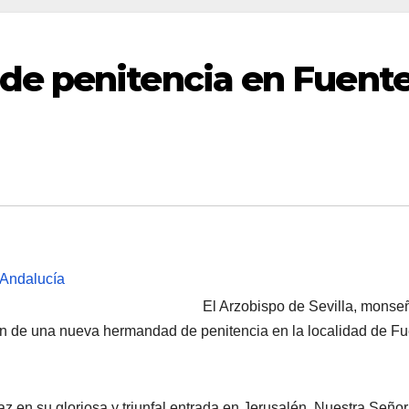
e penitencia en Fuent
El Arzobispo de Sevilla, monse
ión de una nueva hermandad de penitencia en la localidad de F
z en su gloriosa y triunfal entrada en Jerusalén, Nuestra Seño