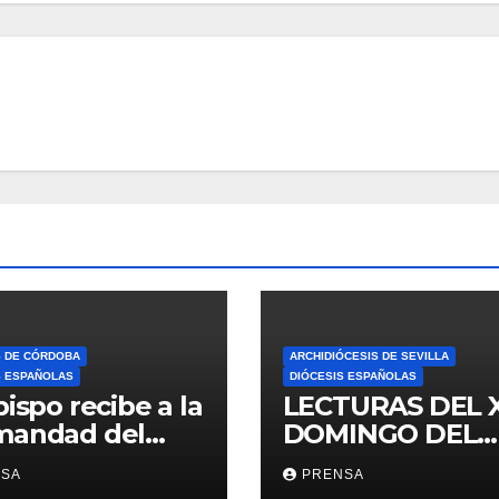
S DE CÓRDOBA
ARCHIDIÓCESIS DE SEVILLA
S ESPAÑOLAS
DIÓCESIS ESPAÑOLAS
bispo recibe a la
LECTURAS DEL 
mandad del
DOMINGO DEL
ario
TIEMPO
NSA
PRENSA
ORDINARIO (A)